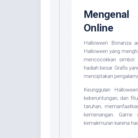
Mengenal
Online
Halloween Bonanza a
Halloween yang mengha
mencocokkan simbol l
hadiah besar. Grafis ya
menciptakan pengalama
Keunggulan Halloween
keberuntungan, dan fit
taruhan, memanfaatka
kemenangan. Game i
kemakmuran karena hadia