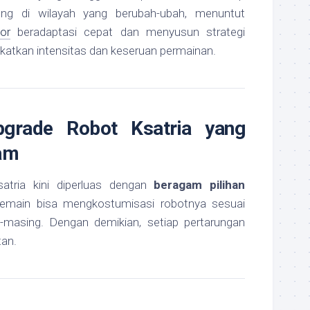
ung di wilayah yang berubah-ubah, menuntut
or
beradaptasi cepat dan menyusun strategi
gkatkan intensitas dan keseruan permainan.
pgrade Robot Ksatria yang
am
satria kini diperluas dengan
beragam pilihan
Pemain bisa mengkostumisasi robotnya sesuai
-masing. Dengan demikian, setiap pertarungan
tan.