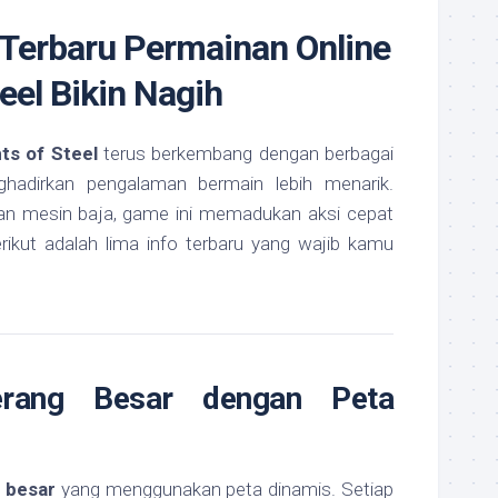
o Terbaru Permainan Online
eel Bikin Nagih
ts of Steel
terus berkembang dengan berbagai
adirkan pengalaman bermain lebih menarik.
an mesin baja, game ini memadukan aksi cepat
erikut adalah lima info terbaru yang wajib kamu
rang Besar dengan Peta
 besar
yang menggunakan peta dinamis. Setiap