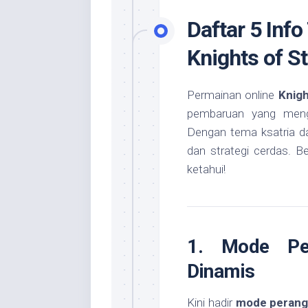
Daftar 5 Inf
Knights of St
Permainan online
Knigh
pembaruan yang mengh
Dengan tema ksatria d
dan strategi cerdas. B
ketahui!
1. Mode Pe
Dinamis
Kini hadir
mode perang